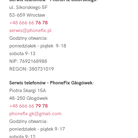
ul. Sikorskiego 5F
53-659 Wrocław
+48 666 66
76 78
serwis@phonefix.pl
Godziny otwarcia:
poniedziałek – piątek 9-18
sobota 9-13
NIP: 7692168988
REGON: 380731019
Serwis telefonów – PhoneFix Głogówek
:
Piotra Skargi 15A
48-250 Głogówek
+48 666 66
79 78
phonefix.gk@gmail.com
Godziny otwarcia:
poniedziałek – piątek 9-17
sobota 9-12