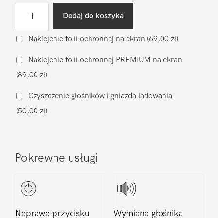
ilość
Dodaj do koszyka
Diagnostyka
po
Naklejenie folii ochronnej na ekran
(69,00 zł)
zalaniu
Naklejenie folii ochronnej PREMIUM na ekran
Apple
(89,00 zł)
iPhone
14
Czyszczenie głośników i gniazda ładowania
Plus
(50,00 zł)
Pokrewne usługi
Naprawa przycisku
Wymiana głośnika