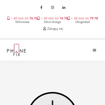
+ 48 666 66
76 76
+ 48 666 66
76 78
+ 48 666 66
79 78
Wiśniowa
Sikorskiego
Głogówek
Zaloguj się
Przejdź
Przejdź
Przejdź
do
do
do
treści
głównego
stopki
PhoneFix
paska
bocznego