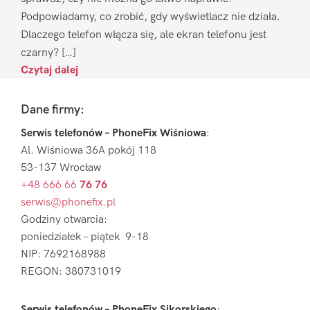
Podpowiadamy, co zrobić, gdy wyświetlacz nie działa.
Dlaczego telefon włącza się, ale ekran telefonu jest
czarny? […]
Czytaj dalej
Footer
Dane firmy:
Serwis telefonów – PhoneFix Wiśniowa
:
Al. Wiśniowa 36A pokój 118
53-137 Wrocław
+48 666 66
76 76
serwis@phonefix.pl
Godziny otwarcia:
poniedziałek – piątek 9-18
NIP: 7692168988
REGON: 380731019
Serwis telefonów – PhoneFix Sikorskiego
: