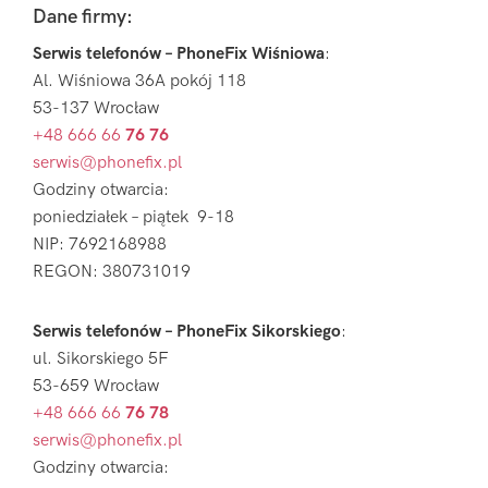
Footer
Dane firmy:
Serwis telefonów – PhoneFix Wiśniowa
:
Al. Wiśniowa 36A pokój 118
53-137 Wrocław
+48 666 66
76 76
serwis@phonefix.pl
Godziny otwarcia:
poniedziałek – piątek 9-18
NIP: 7692168988
REGON: 380731019
Serwis telefonów – PhoneFix Sikorskiego
:
ul. Sikorskiego 5F
53-659 Wrocław
+48 666 66
76 78
serwis@phonefix.pl
Godziny otwarcia: