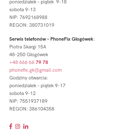
poniedziałek – piątek 9-18
sobota 9-13
NIP: 7692168988
REGON: 380731019
Serwis telefonów – PhoneFix Głogówek
:
Piotra Skargi 15A
48-250 Głogówek
+48 666 66
79 78
phonefix.gk@gmail.com
Godziny otwarcia:
poniedziałek – piątek 9-17
sobota 9-12
NIP: 7551937189
REGON: 386104358