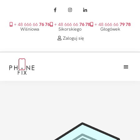
+ 48 666 66
76 76
+ 48 666 66
76 78
+ 48 666 66
79 78
Wiśniowa
Sikorskiego
Głogówek
Zaloguj się
Przejdź
Przejdź
Przejdź
do
do
do
treści
głównego
stopki
PhoneFix
paska
bocznego