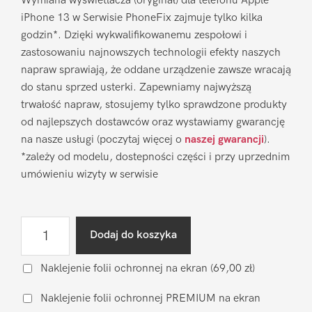
Wymiana wyświetlacza (oryginał) dla telefonu Apple
iPhone 13 w Serwisie PhoneFix zajmuje tylko kilka
godzin*. Dzięki wykwalifikowanemu zespołowi i
zastosowaniu najnowszych technologii efekty naszych
napraw sprawiają, że oddane urządzenie zawsze wracają
do stanu sprzed usterki. Zapewniamy najwyższą
trwałość napraw, stosujemy tylko sprawdzone produkty
od najlepszych dostawców oraz wystawiamy gwarancję
na nasze usługi (poczytaj więcej o
naszej gwarancji
).
*zależy od modelu, dostepności części i przy uprzednim
umówieniu wizyty w serwisie
ilość
Dodaj do koszyka
Wymiana
wyświetlacza
Naklejenie folii ochronnej na ekran
(69,00 zł)
Apple
Naklejenie folii ochronnej PREMIUM na ekran
iPhone