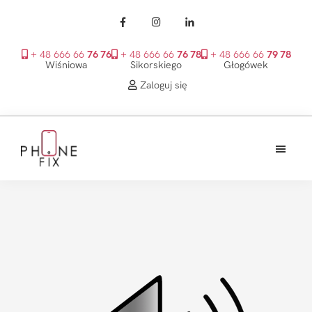
+ 48 666 66
76 76
+ 48 666 66
76 78
+ 48 666 66
79 78
Wiśniowa
Sikorskiego
Głogówek
Zaloguj się
Przejdź
Przejdź
Przejdź
do
do
do
treści
głównego
stopki
PhoneFix
paska
bocznego