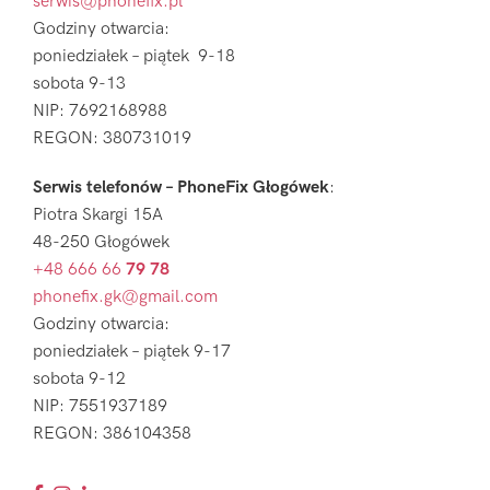
serwis@phonefix.pl
Godziny otwarcia:
poniedziałek – piątek 9-18
sobota 9-13
NIP: 7692168988
REGON: 380731019
Serwis telefonów – PhoneFix Głogówek
:
Piotra Skargi 15A
48-250 Głogówek
+48 666 66
79 78
phonefix.gk@gmail.com
Godziny otwarcia:
poniedziałek – piątek 9-17
sobota 9-12
NIP: 7551937189
REGON: 386104358