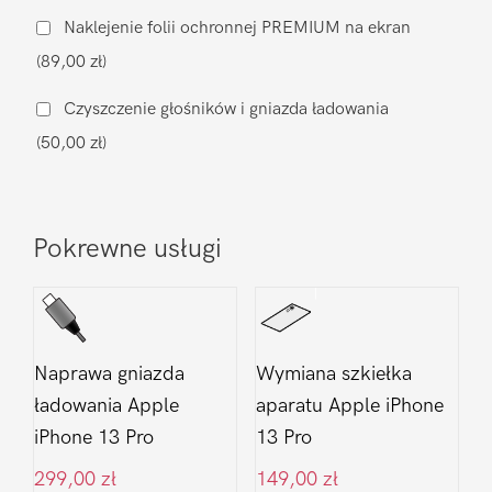
muzycznego
Naklejenie folii ochronnej PREMIUM na ekran
Apple
(89,00 zł)
iPhone
13
Czyszczenie głośników i gniazda ładowania
Pro
(50,00 zł)
Pokrewne usługi
Naprawa gniazda
Wymiana szkiełka
ładowania Apple
aparatu Apple iPhone
iPhone 13 Pro
13 Pro
299,00
zł
149,00
zł