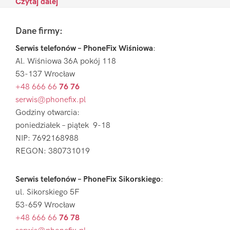
Czytaj dalej
Footer
Dane firmy:
Serwis telefonów – PhoneFix Wiśniowa
:
Al. Wiśniowa 36A pokój 118
53-137 Wrocław
+48 666 66
76 76
serwis@phonefix.pl
Godziny otwarcia:
poniedziałek – piątek 9-18
NIP: 7692168988
REGON: 380731019
Serwis telefonów – PhoneFix Sikorskiego
:
ul. Sikorskiego 5F
53-659 Wrocław
+48 666 66
76 78