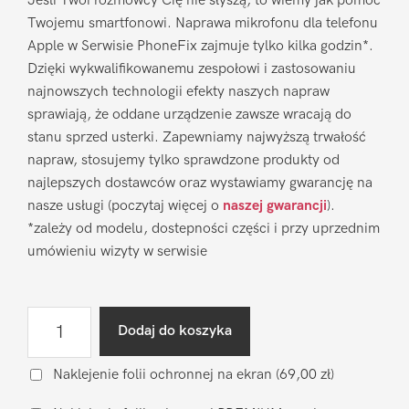
Jeśli Twoi rozmówcy Cię nie słyszą, to wiemy jak pomóc
Twojemu smartfonowi. Naprawa mikrofonu dla telefonu
Apple w Serwisie PhoneFix zajmuje tylko kilka godzin*.
Dzięki wykwalifikowanemu zespołowi i zastosowaniu
najnowszych technologii efekty naszych napraw
sprawiają, że oddane urządzenie zawsze wracają do
stanu sprzed usterki. Zapewniamy najwyższą trwałość
napraw, stosujemy tylko sprawdzone produkty od
najlepszych dostawców oraz wystawiamy gwarancję na
nasze usługi (poczytaj więcej o
naszej gwarancji
).
*zależy od modelu, dostepności części i przy uprzednim
umówieniu wizyty w serwisie
ilość
Dodaj do koszyka
Naprawa
mikrofonu
Naklejenie folii ochronnej na ekran
(69,00 zł)
Apple