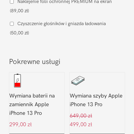
Naklejenie folii ochronnej PREMIUM na ekran
iPhone
(89,00 zł)
13
Pro
Czyszczenie głośników i gniazda ładowania
(50,00 zł)
Pokrewne usługi
Wymiana baterii na
Wymiana szyby Apple
zamiennik Apple
iPhone 13 Pro
iPhone 13 Pro
649,00
zł
299,00
zł
499,00
zł