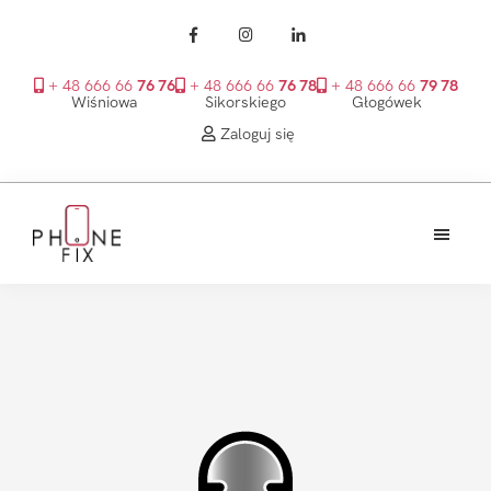
+ 48 666 66
76 76
+ 48 666 66
76 78
+ 48 666 66
79 78
Wiśniowa
Sikorskiego
Głogówek
Zaloguj się
Przejdź
Przejdź
Przejdź
do
do
do
treści
głównego
stopki
PhoneFix
paska
bocznego