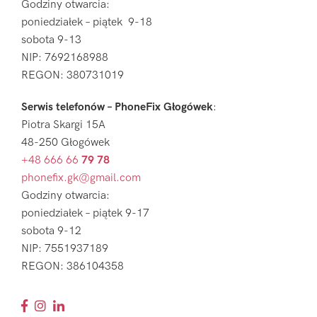
Godziny otwarcia:
poniedziałek – piątek 9-18
sobota 9-13
NIP: 7692168988
REGON: 380731019
Serwis telefonów – PhoneFix Głogówek
:
Piotra Skargi 15A
48-250 Głogówek
+48 666 66
79 78
phonefix.gk@gmail.com
Godziny otwarcia:
poniedziałek – piątek 9-17
sobota 9-12
NIP: 7551937189
REGON: 386104358