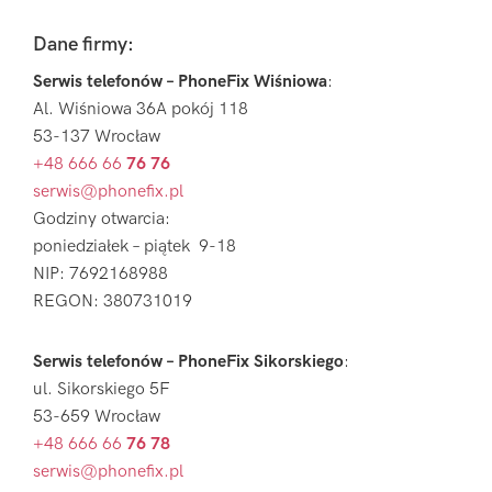
Footer
Dane firmy:
Serwis telefonów – PhoneFix Wiśniowa
:
Al. Wiśniowa 36A pokój 118
53-137 Wrocław
+48 666 66
76 76
serwis@phonefix.pl
Godziny otwarcia:
poniedziałek – piątek 9-18
NIP: 7692168988
REGON: 380731019
Serwis telefonów – PhoneFix Sikorskiego
:
ul. Sikorskiego 5F
53-659 Wrocław
+48 666 66
76 78
serwis@phonefix.pl