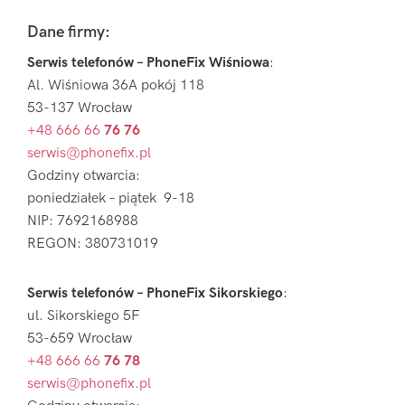
Footer
Dane firmy:
Serwis telefonów – PhoneFix Wiśniowa
:
Al. Wiśniowa 36A pokój 118
53-137 Wrocław
+48 666 66
76 76
serwis@phonefix.pl
Godziny otwarcia:
poniedziałek – piątek 9-18
NIP: 7692168988
REGON: 380731019
Serwis telefonów – PhoneFix Sikorskiego
:
ul. Sikorskiego 5F
53-659 Wrocław
+48 666 66
76 78
serwis@phonefix.pl