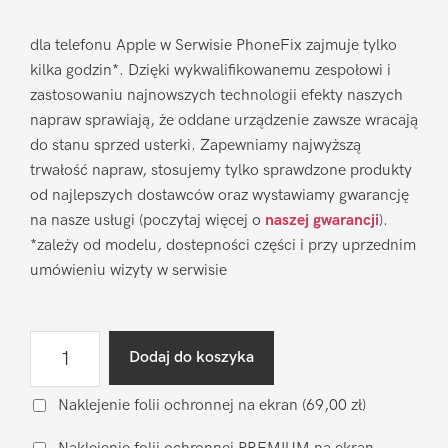
dla telefonu Apple w Serwisie PhoneFix zajmuje tylko
kilka godzin*. Dzięki wykwalifikowanemu zespołowi i
zastosowaniu najnowszych technologii efekty naszych
napraw sprawiają, że oddane urządzenie zawsze wracają
do stanu sprzed usterki. Zapewniamy najwyższą
trwałość napraw, stosujemy tylko sprawdzone produkty
od najlepszych dostawców oraz wystawiamy gwarancję
na nasze usługi (poczytaj więcej o
naszej gwarancji
).
*zależy od modelu, dostepności części i przy uprzednim
umówieniu wizyty w serwisie
ilość
Dodaj do koszyka
Wymiana
wyświetlacza
Naklejenie folii ochronnej na ekran
(69,00 zł)
na