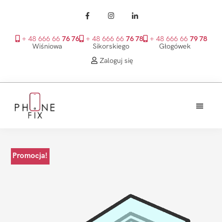
+ 48 666 66
76 76
+ 48 666 66
76 78
+ 48 666 66
79 78
Wiśniowa
Sikorskiego
Głogówek
Zaloguj się
Przejdź
Przejdź
Przejdź
do
do
do
treści
głównego
stopki
PhoneFix
paska
bocznego
Promocja!