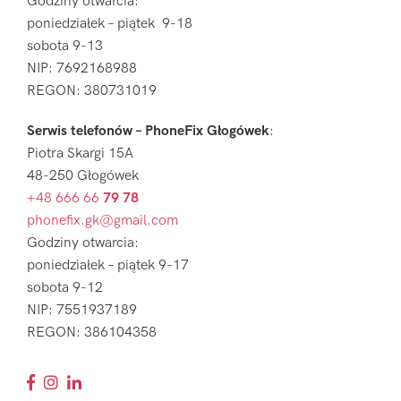
Godziny otwarcia:
poniedziałek – piątek 9-18
sobota 9-13
NIP: 7692168988
REGON: 380731019
Serwis telefonów – PhoneFix Głogówek
:
Piotra Skargi 15A
48-250 Głogówek
+48 666 66
79 78
phonefix.gk@gmail.com
Godziny otwarcia:
poniedziałek – piątek 9-17
sobota 9-12
NIP: 7551937189
REGON: 386104358