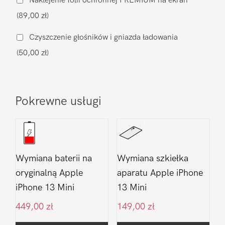
Naklejenie folii ochronnej PREMIUM na ekran
zamiennik
(89,00 zł)
Oled
Apple
Czyszczenie głośników i gniazda ładowania
iPhone
(50,00 zł)
13
Mini
Pokrewne usługi
Wymiana baterii na
Wymiana szkiełka
oryginalną Apple
aparatu Apple iPhone
iPhone 13 Mini
13 Mini
449,00
zł
149,00
zł