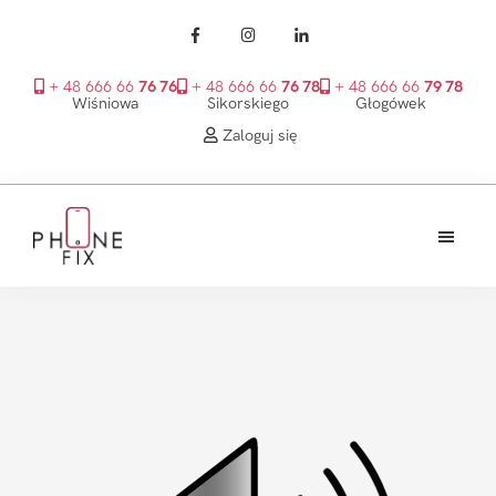
+ 48 666 66
76 76
+ 48 666 66
76 78
+ 48 666 66
79 78
Wiśniowa
Sikorskiego
Głogówek
Zaloguj się
Przejdź
Przejdź
Przejdź
do
do
do
treści
głównego
stopki
PhoneFix
paska
bocznego