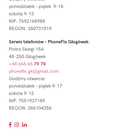
poniedziałek – piątek 9-18
sobota 9-13
NIP: 7692168988
REGON: 380731019
Serwis telefonów – PhoneFix Głogówek
:
Piotra Skargi 15A
48-250 Głogówek
+48 666 66
79 78
phonefix.gk@gmail.com
Godziny otwarcia:
poniedziałek – piątek 9-17
sobota 9-12
NIP: 7551937189
REGON: 386104358