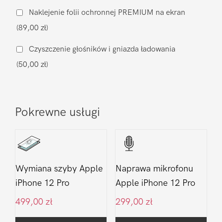
muzycznego
Naklejenie folii ochronnej PREMIUM na ekran
Apple
(89,00 zł)
iPhone
12
Czyszczenie głośników i gniazda ładowania
Pro
(50,00 zł)
Pokrewne usługi
Wymiana szyby Apple
Naprawa mikrofonu
iPhone 12 Pro
Apple iPhone 12 Pro
499,00
zł
299,00
zł