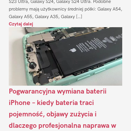
S23 Ultra, Galaxy S24, Galaxy S24 Ultra. Podobne
problemy mają użytkownicy średniej półki: Galaxy A54,
Galaxy A55, Galaxy A35, Galaxy […]
Czytaj dalej
Pogwarancyjna wymiana baterii
iPhone – kiedy bateria traci
pojemność, objawy zużycia i
dlaczego profesjonalna naprawa w