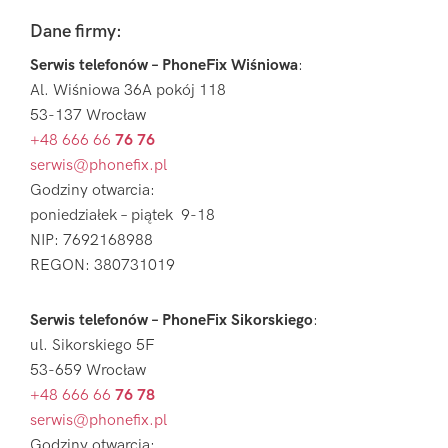
Footer
Dane firmy:
Serwis telefonów – PhoneFix Wiśniowa
:
Al. Wiśniowa 36A pokój 118
53-137 Wrocław
+48 666 66
76 76
serwis@phonefix.pl
Godziny otwarcia:
poniedziałek – piątek 9-18
NIP: 7692168988
REGON: 380731019
Serwis telefonów – PhoneFix Sikorskiego
:
ul. Sikorskiego 5F
53-659 Wrocław
+48 666 66
76 78
serwis@phonefix.pl
Godziny otwarcia: