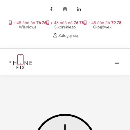
+ 48 666 66
76 76
+ 48 666 66
76 78
+ 48 666 66
79 78
Wiśniowa
Sikorskiego
Głogówek
Zaloguj się
Przejdź
Przejdź
Przejdź
do
do
do
treści
głównego
stopki
PhoneFix
paska
bocznego