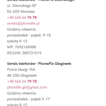
ul. Sikorskiego 5F
53-659 Wrocław
+48 666 66
76 78
serwis@phonefix.pl
Godziny otwarcia:
poniedziałek – piątek 9-18
sobota 9-13
NIP: 7692168988
REGON: 380731019
Serwis telefonów – PhoneFix Głogówek
:
Piotra Skargi 15A
48-250 Głogówek
+48 666 66
79 78
phonefix.gk@gmail.com
Godziny otwarcia:
poniedziałek – piątek 9-17
sobota 9-12