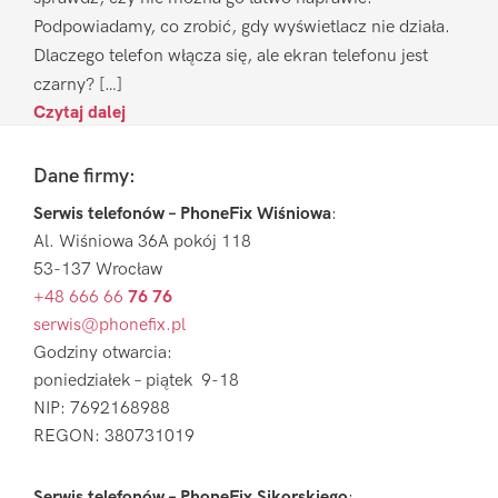
Podpowiadamy, co zrobić, gdy wyświetlacz nie działa.
Dlaczego telefon włącza się, ale ekran telefonu jest
czarny? […]
Czytaj dalej
Footer
Dane firmy:
Serwis telefonów – PhoneFix Wiśniowa
:
Al. Wiśniowa 36A pokój 118
53-137 Wrocław
+48 666 66
76 76
serwis@phonefix.pl
Godziny otwarcia:
poniedziałek – piątek 9-18
NIP: 7692168988
REGON: 380731019
Serwis telefonów – PhoneFix Sikorskiego
: