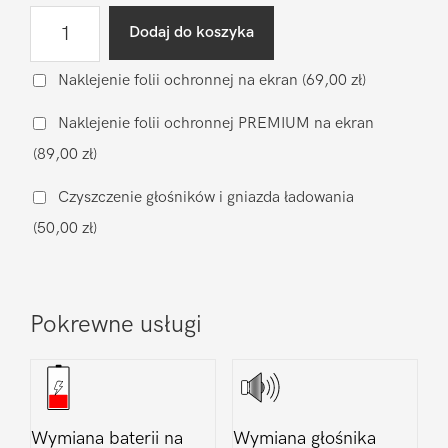
ilość
Dodaj do koszyka
Diagnostyka
po
Naklejenie folii ochronnej na ekran
(69,00 zł)
zalaniu
Naklejenie folii ochronnej PREMIUM na ekran
Apple
(89,00 zł)
iPhone
12
Czyszczenie głośników i gniazda ładowania
Mini
(50,00 zł)
Pokrewne usługi
Wymiana baterii na
Wymiana głośnika