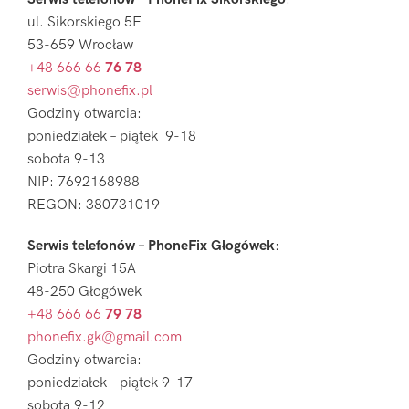
ul. Sikorskiego 5F
53-659 Wrocław
+48 666 66
76 78
serwis@phonefix.pl
Godziny otwarcia:
poniedziałek – piątek 9-18
sobota 9-13
NIP: 7692168988
REGON: 380731019
Serwis telefonów – PhoneFix Głogówek
:
Piotra Skargi 15A
48-250 Głogówek
+48 666 66
79 78
phonefix.gk@gmail.com
Godziny otwarcia:
poniedziałek – piątek 9-17
sobota 9-12