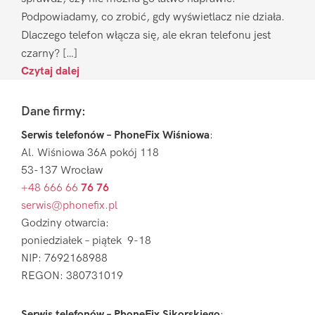
Podpowiadamy, co zrobić, gdy wyświetlacz nie działa.
Dlaczego telefon włącza się, ale ekran telefonu jest
czarny? […]
Czytaj dalej
Footer
Dane firmy:
Serwis telefonów – PhoneFix Wiśniowa
:
Al. Wiśniowa 36A pokój 118
53-137 Wrocław
+48 666 66
76 76
serwis@phonefix.pl
Godziny otwarcia:
poniedziałek – piątek 9-18
NIP: 7692168988
REGON: 380731019
Serwis telefonów – PhoneFix Sikorskiego
: