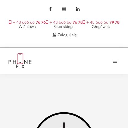
+ 48 666 66
76 76
+ 48 666 66
76 78
+ 48 666 66
79 78
Wiśniowa
Sikorskiego
Głogówek
Zaloguj się
Przejdź
Przejdź
Przejdź
do
do
do
treści
głównego
stopki
PhoneFix
paska
bocznego