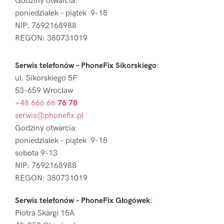
Godziny otwarcia:
poniedziałek – piątek 9-18
NIP: 7692168988
REGON: 380731019
Serwis telefonów – PhoneFix Sikorskiego
:
ul. Sikorskiego 5F
53-659 Wrocław
+48 666 66
76 78
serwis@phonefix.pl
Godziny otwarcia:
poniedziałek – piątek 9-18
sobota 9-13
NIP: 7692168988
REGON: 380731019
Serwis telefonów – PhoneFix Głogówek
:
Piotra Skargi 15A