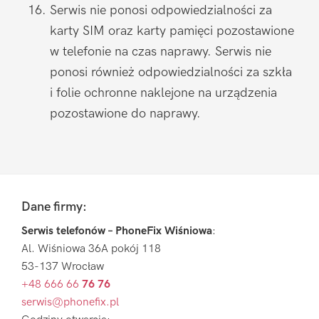
Serwis nie ponosi odpowiedzialności za
karty SIM oraz karty pamięci pozostawione
w telefonie na czas naprawy. Serwis nie
ponosi również odpowiedzialności za szkła
i folie ochronne naklejone na urządzenia
pozostawione do naprawy.
Pierwszy
Sidebar
Footer
Dane firmy:
Serwis telefonów – PhoneFix Wiśniowa
:
Al. Wiśniowa 36A pokój 118
53-137 Wrocław
+48 666 66
76 76
serwis@phonefix.pl