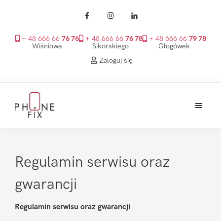
+ 48 666 66
76 76
+ 48 666 66
76 78
+ 48 666 66
79 78
Wiśniowa
Sikorskiego
Głogówek
Zaloguj się
Przejdź
Przejdź
Przejdź
do
do
do
treści
głównego
stopki
PhoneFix
paska
bocznego
Regulamin serwisu oraz
gwarancji
Regulamin serwisu oraz gwarancji