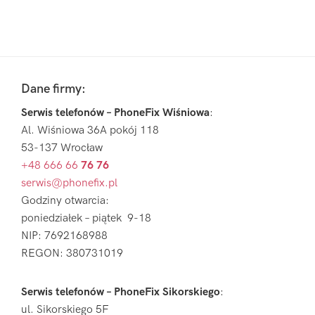
Pierwszy
Sidebar
Footer
Dane firmy:
Serwis telefonów – PhoneFix Wiśniowa
:
Al. Wiśniowa 36A pokój 118
53-137 Wrocław
+48 666 66
76 76
serwis@phonefix.pl
Godziny otwarcia:
poniedziałek – piątek 9-18
NIP: 7692168988
REGON: 380731019
Serwis telefonów – PhoneFix Sikorskiego
:
ul. Sikorskiego 5F