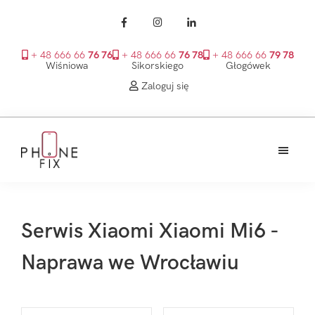
+ 48 666 66
76 76
+ 48 666 66
76 78
+ 48 666 66
79 78
Wiśniowa
Sikorskiego
Głogówek
Zaloguj się
Przejdź
Przejdź
Przejdź
do
do
do
treści
głównego
stopki
PhoneFix
paska
bocznego
Serwis Xiaomi Xiaomi Mi6 -
Naprawa we Wrocławiu