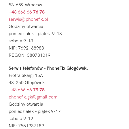
53-659 Wrocław
+48 666 66
76 78
serwis@phonefix.pl
Godziny otwarcia:
poniedziałek – piątek 9-18
sobota 9-13
NIP: 7692168988
REGON: 380731019
Serwis telefonów – PhoneFix Głogówek
:
Piotra Skargi 15A
48-250 Głogówek
+48 666 66
79 78
phonefix.gk@gmail.com
Godziny otwarcia:
poniedziałek – piątek 9-17
sobota 9-12
NIP: 7551937189