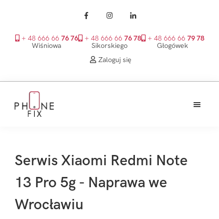
+ 48 666 66
76 76
+ 48 666 66
76 78
+ 48 666 66
79 78
Wiśniowa
Sikorskiego
Głogówek
Zaloguj się
Przejdź
Przejdź
Przejdź
do
do
do
treści
głównego
stopki
PhoneFix
paska
bocznego
Serwis Xiaomi Redmi Note
13 Pro 5g - Naprawa we
Wrocławiu