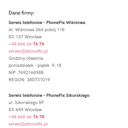
Pierwszy
Sidebar
Footer
Dane firmy:
Serwis telefonów – PhoneFix Wiśniowa
:
Al. Wiśniowa 36A pokój 118
53-137 Wrocław
+48 666 66
76 76
serwis@phonefix.pl
Godziny otwarcia:
poniedziałek – piątek 9-18
NIP: 7692168988
REGON: 380731019
Serwis telefonów – PhoneFix Sikorskiego
:
ul. Sikorskiego 5F
53-659 Wrocław
+48 666 66
76 78
serwis@phonefix.pl