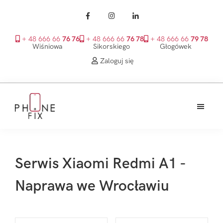
+ 48 666 66
76 76
+ 48 666 66
76 78
+ 48 666 66
79 78
Wiśniowa
Sikorskiego
Głogówek
Zaloguj się
Przejdź
Przejdź
Przejdź
do
do
do
treści
głównego
stopki
PhoneFix
paska
bocznego
Serwis Xiaomi Redmi A1 -
Naprawa we Wrocławiu