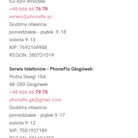
53-659 Wrocław
+48 666 66
76 78
serwis@phonefix.pl
Godziny otwarcia:
poniedziałek – piątek 9-18
sobota 9-13
NIP: 7692168988
REGON: 380731019
Serwis telefonów – PhoneFix Głogówek
:
Piotra Skargi 15A
48-250 Głogówek
+48 666 66
79 78
phonefix.gk@gmail.com
Godziny otwarcia:
poniedziałek – piątek 9-17
sobota 9-12
NIP: 7551937189