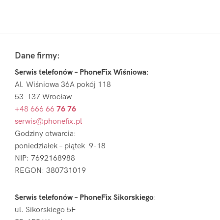
Pierwszy
Sidebar
Footer
Dane firmy:
Serwis telefonów – PhoneFix Wiśniowa
:
Al. Wiśniowa 36A pokój 118
53-137 Wrocław
+48 666 66
76 76
serwis@phonefix.pl
Godziny otwarcia:
poniedziałek – piątek 9-18
NIP: 7692168988
REGON: 380731019
Serwis telefonów – PhoneFix Sikorskiego
:
ul. Sikorskiego 5F