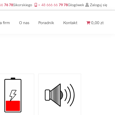
 66
76 78
Sikorskiego
+ 48 666 66
79 78
Głogówek
Zaloguj się
a firm
O nas
Poradnik
Kontakt
0,00 zł