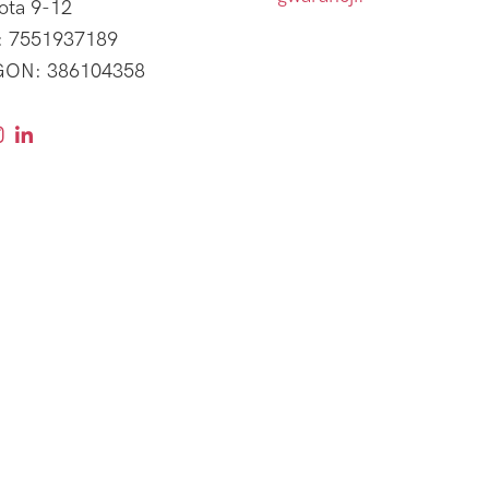
ota 9-12
: 7551937189
ON: 386104358