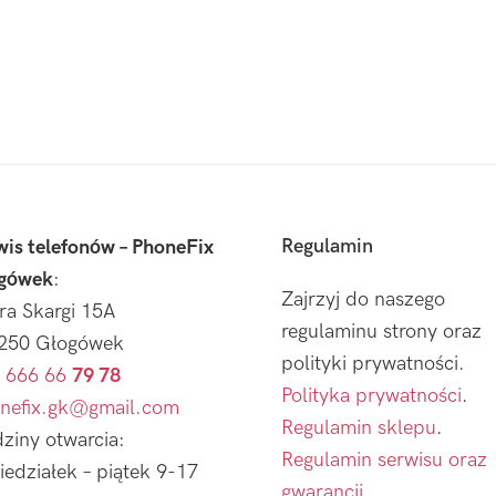
Regulamin
wis telefonów – PhoneFix
gówek
:
Zajrzyj do naszego
tra Skargi 15A
regulaminu strony oraz
250 Głogówek
polityki prywatności.
 666 66
79 78
Polityka prywatności
.
nefix.gk@gmail.com
Regulamin sklepu
.
ziny otwarcia:
Regulamin serwisu oraz
iedziałek – piątek 9-17
gwarancji.