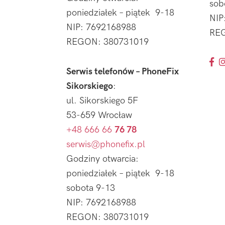
sob
poniedziałek – piątek 9-18
NIP
NIP: 7692168988
REG
REGON: 380731019
Serwis telefonów – PhoneFix
Sikorskiego
:
ul. Sikorskiego 5F
53-659 Wrocław
+48 666 66
76 78
serwis@phonefix.pl
Godziny otwarcia:
poniedziałek – piątek 9-18
sobota 9-13
NIP: 7692168988
REGON: 380731019