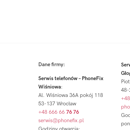
Footer
Dane firmy:
Ser
Gło
Serwis telefonów – PhoneFix
Pio
Wiśniowa
:
48-
Al. Wiśniowa 36A pokój 118
+48
53-137 Wrocław
pho
+48 666 66
76 76
God
serwis@phonefix.pl
pon
Godziny otwarcia: