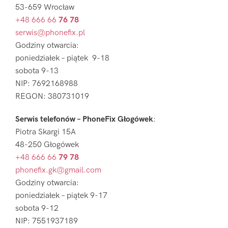
53-659 Wrocław
+48 666 66
76 78
serwis@phonefix.pl
Godziny otwarcia:
poniedziałek – piątek 9-18
sobota 9-13
NIP: 7692168988
REGON: 380731019
Serwis telefonów – PhoneFix Głogówek
:
Piotra Skargi 15A
48-250 Głogówek
+48 666 66
79 78
phonefix.gk@gmail.com
Godziny otwarcia:
poniedziałek – piątek 9-17
sobota 9-12
NIP: 7551937189