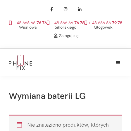
+ 48 666 66
76 76
+ 48 666 66
76 78
+ 48 666 66
79 78
Wiśniowa
Sikorskiego
Głogówek
Zaloguj się
Przejdź
Przejdź
Przejdź
do
do
do
treści
głównego
stopki
PhoneFix
paska
bocznego
Wymiana baterii LG
Nie znaleziono produktów, których