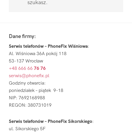
szukasz.
Pierwszy
Sidebar
Footer
Dane firmy:
Serwis telefonów – PhoneFix Wiśniowa
:
Al. Wiśniowa 36A pokój 118
53-137 Wrocław
+48 666 66
76 76
serwis@phonefix.pl
Godziny otwarcia:
poniedziałek – piątek 9-18
NIP: 7692168988
REGON: 380731019
Serwis telefonów – PhoneFix Sikorskiego
:
ul. Sikorskiego 5F