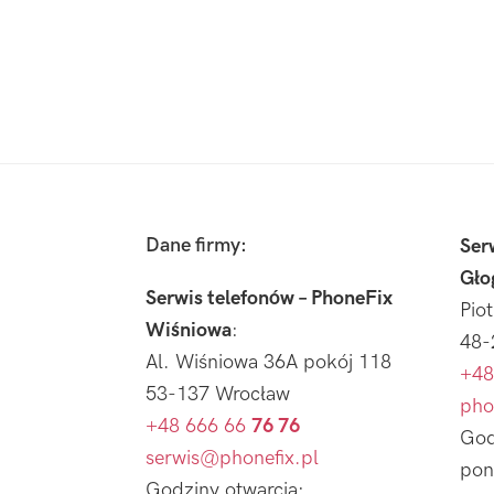
Footer
Dane firmy:
Ser
Gło
Serwis telefonów – PhoneFix
Pio
Wiśniowa
:
48-
Al. Wiśniowa 36A pokój 118
+48
53-137 Wrocław
pho
+48 666 66
76 76
God
serwis@phonefix.pl
pon
Godziny otwarcia: