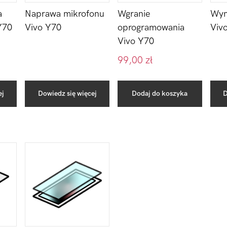
Wgranie
Wym
a
Naprawa mikrofonu
oprogramowania
Viv
Y70
Vivo Y70
Vivo Y70
99,00
zł
ej
Dowiedz się więcej
Dodaj do koszyka
D