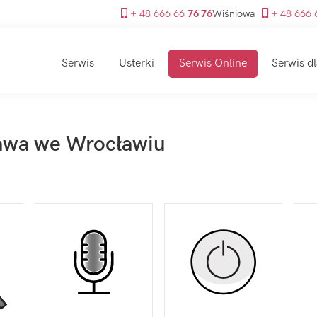
+ 48 666 66
76 76
Wiśniowa
+ 48 666
Serwis
Usterki
Serwis Online
Serwis dl
rawa we Wrocławiu