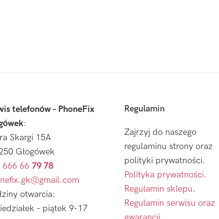
Regulamin
wis telefonów – PhoneFix
gówek
:
Zajrzyj do naszego
tra Skargi 15A
regulaminu strony oraz
250 Głogówek
polityki prywatności.
 666 66
79 78
Polityka prywatności
.
nefix.gk@gmail.com
Regulamin sklepu
.
ziny otwarcia:
Regulamin serwisu oraz
iedziałek – piątek 9-17
gwarancji.