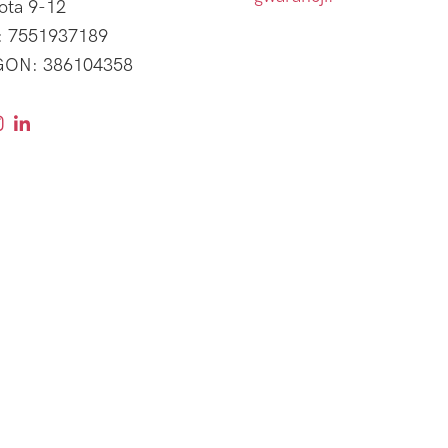
ota 9-12
: 7551937189
ON: 386104358