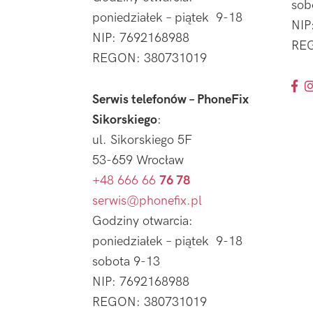
sob
poniedziałek – piątek 9-18
NIP
NIP: 7692168988
REG
REGON: 380731019
Serwis telefonów – PhoneFix
Sikorskiego
:
ul. Sikorskiego 5F
53-659 Wrocław
+48 666 66
76 78
serwis@phonefix.pl
Godziny otwarcia:
poniedziałek – piątek 9-18
sobota 9-13
NIP: 7692168988
REGON: 380731019