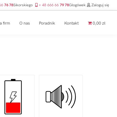
 66
76 78
Sikorskiego
+ 48 666 66
79 78
Głogówek
Zaloguj się
a firm
O nas
Poradnik
Kontakt
0,00 zł