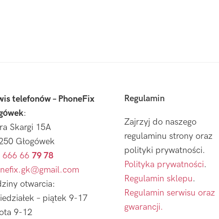
Regulamin
wis telefonów – PhoneFix
gówek
:
Zajrzyj do naszego
tra Skargi 15A
regulaminu strony oraz
250 Głogówek
polityki prywatności.
 666 66
79 78
Polityka prywatności
.
nefix.gk@gmail.com
Regulamin sklepu
.
ziny otwarcia:
Regulamin serwisu oraz
iedziałek – piątek 9-17
gwarancji.
ota 9-12