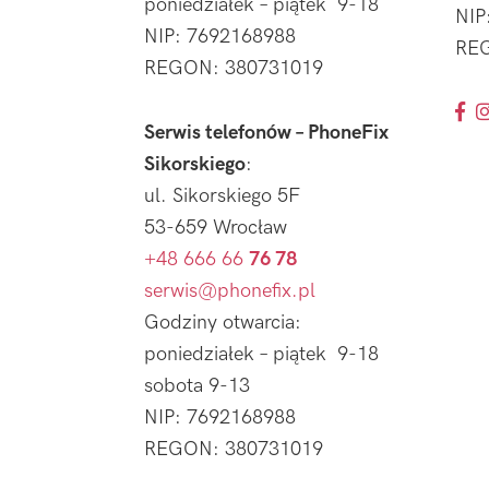
poniedziałek – piątek 9-18
NIP
NIP: 7692168988
REG
REGON: 380731019
Serwis telefonów – PhoneFix
Sikorskiego
:
ul. Sikorskiego 5F
53-659 Wrocław
+48 666 66
76 78
serwis@phonefix.pl
Godziny otwarcia:
poniedziałek – piątek 9-18
sobota 9-13
NIP: 7692168988
REGON: 380731019