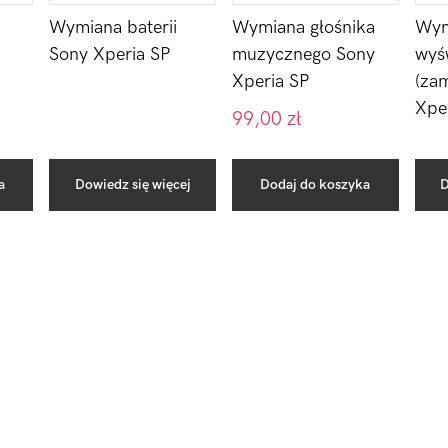
Wymiana baterii
Wymiana głośnika
Wym
Sony Xperia SP
muzycznego Sony
wyś
Xperia SP
(za
Xpe
99,00
zł
a
Dowiedz się więcej
Dodaj do koszyka
D