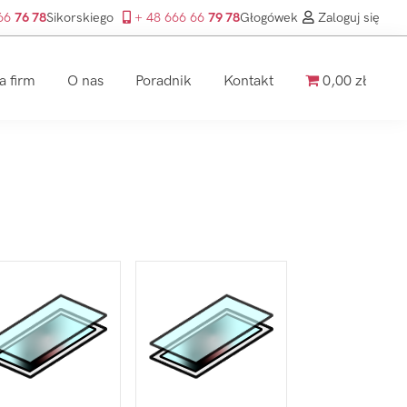
 66
76 78
Sikorskiego
+ 48 666 66
79 78
Głogówek
Zaloguj się
a firm
O nas
Poradnik
Kontakt
0,00 zł