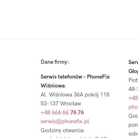
Footer
Dane firmy:
Ser
Gło
Serwis telefonów – PhoneFix
Pio
Wiśniowa
:
48-
Al. Wiśniowa 36A pokój 118
+48
53-137 Wrocław
pho
+48 666 66
76 76
God
serwis@phonefix.pl
pon
Godziny otwarcia:
sob