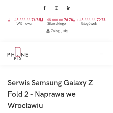
+ 48 666 66
76 76
+ 48 666 66
76 78
+ 48 666 66
79 78
Wiśniowa
Sikorskiego
Głogówek
Zaloguj się
Przejdź
Przejdź
Przejdź
do
do
do
treści
głównego
stopki
PhoneFix
paska
bocznego
Serwis Samsung Galaxy Z
Fold 2 - Naprawa we
Wrocławiu