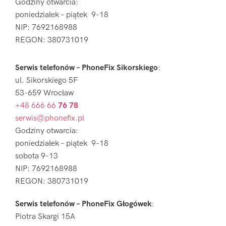
Godziny otwarcia:
poniedziałek – piątek 9-18
NIP: 7692168988
REGON: 380731019
Serwis telefonów – PhoneFix Sikorskiego
:
ul. Sikorskiego 5F
53-659 Wrocław
+48 666 66
76 78
serwis@phonefix.pl
Godziny otwarcia:
poniedziałek – piątek 9-18
sobota 9-13
NIP: 7692168988
REGON: 380731019
Serwis telefonów – PhoneFix Głogówek
:
Piotra Skargi 15A