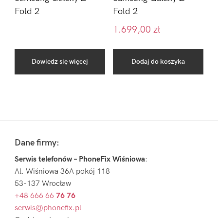
Fold 2
Fold 2
1.699,00
zł
Dowiedz się więcej
Dodaj do koszyka
Pierwszy
Sidebar
Footer
Dane firmy:
Serwis telefonów – PhoneFix Wiśniowa
:
Al. Wiśniowa 36A pokój 118
53-137 Wrocław
+48 666 66
76 76
serwis@phonefix.pl