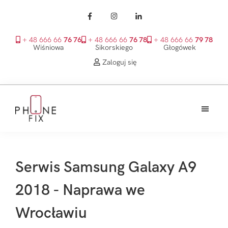
+ 48 666 66
76 76
+ 48 666 66
76 78
+ 48 666 66
79 78
Wiśniowa
Sikorskiego
Głogówek
Zaloguj się
Przejdź
Przejdź
Przejdź
do
do
do
treści
głównego
stopki
PhoneFix
paska
bocznego
Serwis Samsung Galaxy A9
2018 - Naprawa we
Wrocławiu