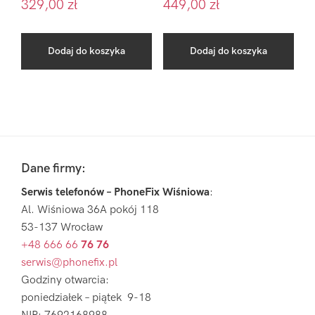
329,00
zł
449,00
zł
Dodaj do koszyka
Dodaj do koszyka
Pierwszy
Sidebar
Footer
Dane firmy:
Serwis telefonów – PhoneFix Wiśniowa
:
Al. Wiśniowa 36A pokój 118
53-137 Wrocław
+48 666 66
76 76
serwis@phonefix.pl
Godziny otwarcia:
poniedziałek – piątek 9-18