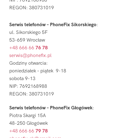
NIP: 7692168988
REGON: 380731019
Serwis telefonów – PhoneFix Sikorskiego
:
ul. Sikorskiego 5F
53-659 Wrocław
+48 666 66
76 78
serwis@phonefix.pl
Godziny otwarcia:
poniedziałek – piątek 9-18
sobota 9-13
NIP: 7692168988
REGON: 380731019
Serwis telefonów – PhoneFix Głogówek
:
Piotra Skargi 15A
48-250 Głogówek
+48 666 66
79 78