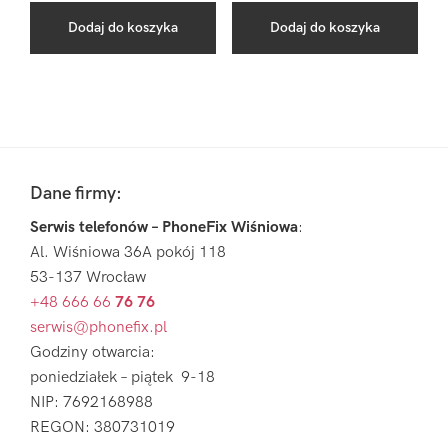
Dodaj do koszyka
Dodaj do koszyka
Pierwszy
Sidebar
Footer
Dane firmy:
Serwis telefonów – PhoneFix Wiśniowa
:
Al. Wiśniowa 36A pokój 118
53-137 Wrocław
+48 666 66
76 76
serwis@phonefix.pl
Godziny otwarcia:
poniedziałek – piątek 9-18
NIP: 7692168988
REGON: 380731019