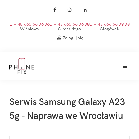
+ 48 666 66
76 76
+ 48 666 66
76 78
+ 48 666 66
79 78
Wiśniowa
Sikorskiego
Głogówek
Zaloguj się
Przejdź
Przejdź
Przejdź
do
do
do
treści
głównego
stopki
PhoneFix
paska
bocznego
Serwis Samsung Galaxy A23
5g - Naprawa we Wrocławiu