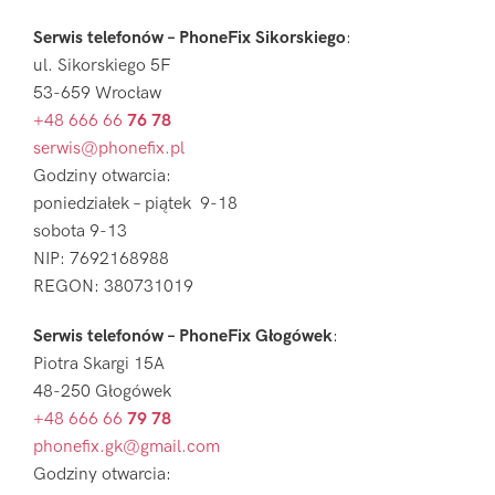
Serwis telefonów – PhoneFix Sikorskiego
:
ul. Sikorskiego 5F
53-659 Wrocław
+48 666 66
76 78
serwis@phonefix.pl
Godziny otwarcia:
poniedziałek – piątek 9-18
sobota 9-13
NIP: 7692168988
REGON: 380731019
Serwis telefonów – PhoneFix Głogówek
:
Piotra Skargi 15A
48-250 Głogówek
+48 666 66
79 78
phonefix.gk@gmail.com
Godziny otwarcia: