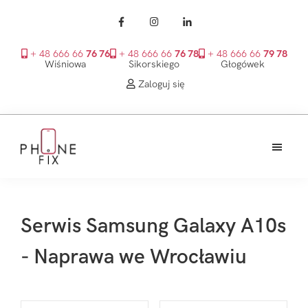
+ 48 666 66
76 76
+ 48 666 66
76 78
+ 48 666 66
79 78
Wiśniowa
Sikorskiego
Głogówek
Zaloguj się
Przejdź
Przejdź
Przejdź
do
do
do
treści
głównego
stopki
PhoneFix
paska
bocznego
Serwis Samsung Galaxy A10s
- Naprawa we Wrocławiu