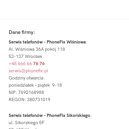
Pierwszy
Sidebar
Footer
Dane firmy:
Serwis telefonów – PhoneFix Wiśniowa
:
Al. Wiśniowa 36A pokój 118
53-137 Wrocław
+48 666 66
76 76
serwis@phonefix.pl
Godziny otwarcia:
poniedziałek – piątek 9-18
NIP: 7692168988
REGON: 380731019
Serwis telefonów – PhoneFix Sikorskiego
:
ul. Sikorskiego 5F