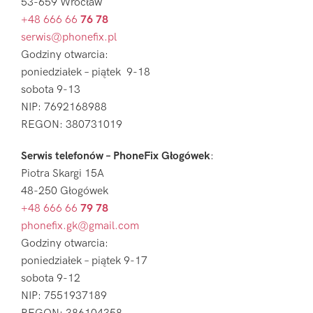
53-659 Wrocław
+48 666 66
76 78
serwis@phonefix.pl
Godziny otwarcia:
poniedziałek – piątek 9-18
sobota 9-13
NIP: 7692168988
REGON: 380731019
Serwis telefonów – PhoneFix Głogówek
:
Piotra Skargi 15A
48-250 Głogówek
+48 666 66
79 78
phonefix.gk@gmail.com
Godziny otwarcia:
poniedziałek – piątek 9-17
sobota 9-12
NIP: 7551937189