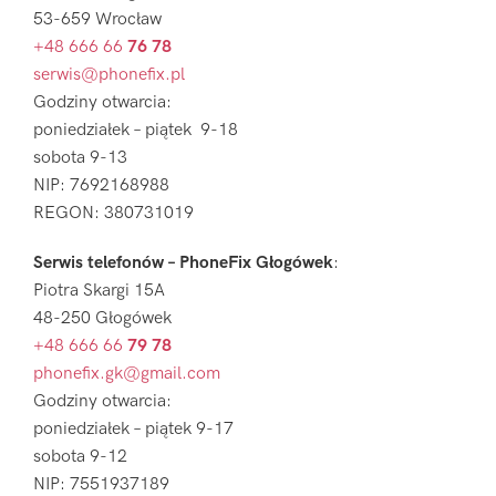
53-659 Wrocław
+48 666 66
76 78
serwis@phonefix.pl
Godziny otwarcia:
poniedziałek – piątek 9-18
sobota 9-13
NIP: 7692168988
REGON: 380731019
Serwis telefonów – PhoneFix Głogówek
:
Piotra Skargi 15A
48-250 Głogówek
+48 666 66
79 78
phonefix.gk@gmail.com
Godziny otwarcia:
poniedziałek – piątek 9-17
sobota 9-12
NIP: 7551937189