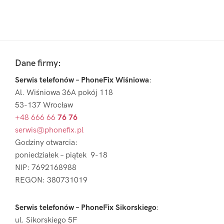
Pierwszy
Sidebar
Footer
Dane firmy:
Serwis telefonów – PhoneFix Wiśniowa
:
Al. Wiśniowa 36A pokój 118
53-137 Wrocław
+48 666 66
76 76
serwis@phonefix.pl
Godziny otwarcia:
poniedziałek – piątek 9-18
NIP: 7692168988
REGON: 380731019
Serwis telefonów – PhoneFix Sikorskiego
:
ul. Sikorskiego 5F