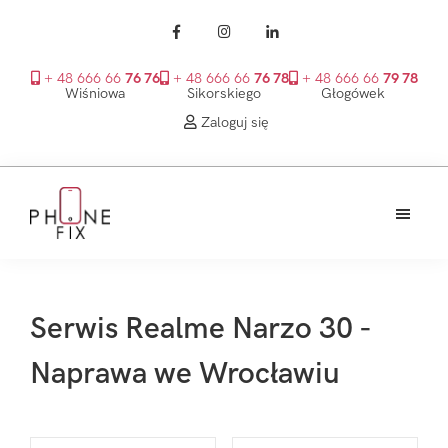
+ 48 666 66
76 76
+ 48 666 66
76 78
+ 48 666 66
79 78
Wiśniowa
Sikorskiego
Głogówek
Zaloguj się
Przejdź
Przejdź
Przejdź
do
do
do
treści
głównego
stopki
PhoneFix
paska
bocznego
Serwis Realme Narzo 30 -
Naprawa we Wrocławiu