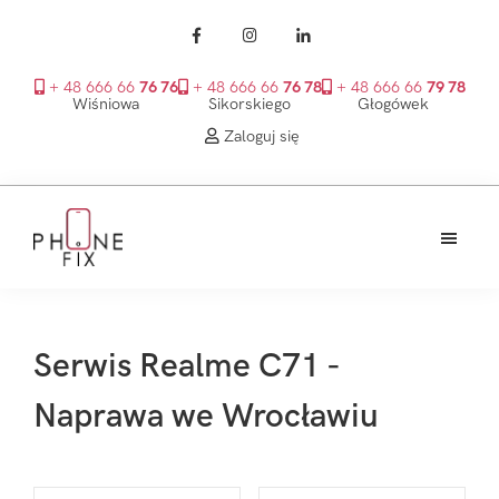
+ 48 666 66
76 76
+ 48 666 66
76 78
+ 48 666 66
79 78
Wiśniowa
Sikorskiego
Głogówek
Zaloguj się
Przejdź
Przejdź
Przejdź
do
do
do
treści
głównego
stopki
PhoneFix
paska
bocznego
Serwis Realme C71 -
Naprawa we Wrocławiu