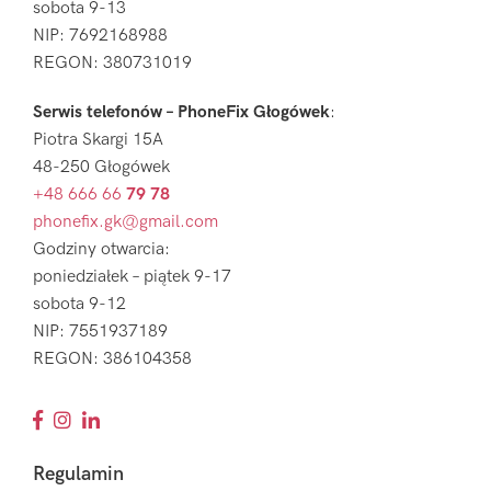
sobota 9-13
NIP: 7692168988
REGON: 380731019
Serwis telefonów – PhoneFix Głogówek
:
Piotra Skargi 15A
48-250 Głogówek
+48 666 66
79 78
phonefix.gk@gmail.com
Godziny otwarcia:
poniedziałek – piątek 9-17
sobota 9-12
NIP: 7551937189
REGON: 386104358
Regulamin