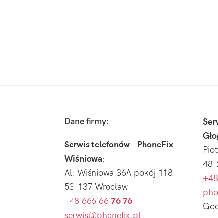
Footer
Dane firmy:
Ser
Gło
Serwis telefonów – PhoneFix
Pio
Wiśniowa
:
48-
Al. Wiśniowa 36A pokój 118
+48
53-137 Wrocław
pho
+48 666 66
76 76
God
serwis@phonefix.pl