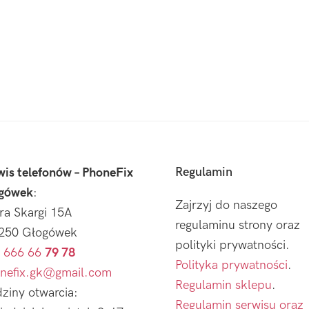
Regulamin
wis telefonów – PhoneFix
gówek
:
Zajrzyj do naszego
tra Skargi 15A
regulaminu strony oraz
250 Głogówek
polityki prywatności.
 666 66
79 78
Polityka prywatności
.
nefix.gk@gmail.com
Regulamin sklepu
.
ziny otwarcia:
Regulamin serwisu oraz