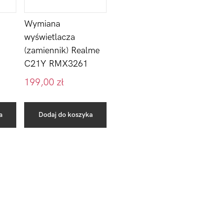
Wymiana
wyświetlacza
(zamiennik) Realme
C21Y RMX3261
199,00
zł
a
Dodaj do koszyka