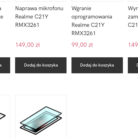
Wgranie
a
Naprawa mikrofonu
Wym
oprogramowania
me
Realme C21Y
zam
Realme C21Y
RMX3261
C21
RMX3261
149,00
zł
99,00
zł
149
a
Dodaj do koszyka
Dodaj do koszyka