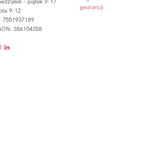
iedziałek – piątek 9-17
gwarancji.
ota 9-12
: 7551937189
ON: 386104358