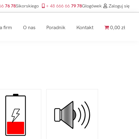
 66
76 78
Sikorskiego
+ 48 666 66
79 78
Głogówek
Zaloguj się
a firm
O nas
Poradnik
Kontakt
0,00 zł