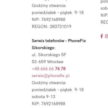
pon
Godziny otwarcia:
sob
poniedziałek – piątek 9-18
NIP
NIP: 7692168988
REG
REGON: 380731019
Serwis telefonów – PhoneFix
Sikorskiego
:
ul. Sikorskiego 5F
53-659 Wrocław
+48 666 66
76 78
serwis@phonefix.pl
Godziny otwarcia:
poniedziałek – piątek 9-18
sobota 9-13
NIP: 7692168988