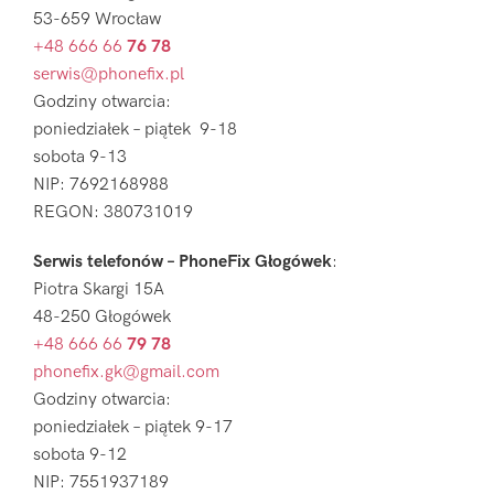
53-659 Wrocław
+48 666 66
76 78
serwis@phonefix.pl
Godziny otwarcia:
poniedziałek – piątek 9-18
sobota 9-13
NIP: 7692168988
REGON: 380731019
Serwis telefonów – PhoneFix Głogówek
:
Piotra Skargi 15A
48-250 Głogówek
+48 666 66
79 78
phonefix.gk@gmail.com
Godziny otwarcia:
poniedziałek – piątek 9-17
sobota 9-12
NIP: 7551937189