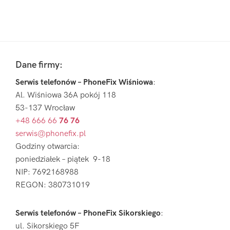
Pierwszy
Sidebar
Footer
Dane firmy:
Serwis telefonów – PhoneFix Wiśniowa
:
Al. Wiśniowa 36A pokój 118
53-137 Wrocław
+48 666 66
76 76
serwis@phonefix.pl
Godziny otwarcia:
poniedziałek – piątek 9-18
NIP: 7692168988
REGON: 380731019
Serwis telefonów – PhoneFix Sikorskiego
:
ul. Sikorskiego 5F