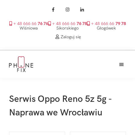
+ 48 666 66
76 76
+ 48 666 66
76 78
+ 48 666 66
79 78
Wiśniowa
Sikorskiego
Głogówek
Zaloguj się
Przejdź
Przejdź
Przejdź
do
do
do
treści
głównego
stopki
PhoneFix
paska
bocznego
Serwis Oppo Reno 5z 5g -
Naprawa we Wrocławiu