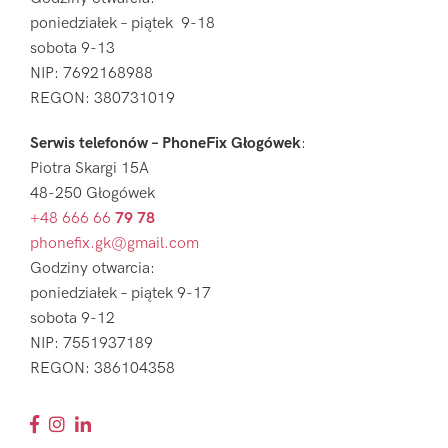
poniedziałek – piątek 9-18
sobota 9-13
NIP: 7692168988
REGON: 380731019
Serwis telefonów – PhoneFix Głogówek
:
Piotra Skargi 15A
48-250 Głogówek
+48 666 66
79 78
phonefix.gk@gmail.com
Godziny otwarcia:
poniedziałek – piątek 9-17
sobota 9-12
NIP: 7551937189
REGON: 386104358