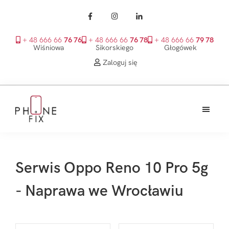
+ 48 666 66
76 76
+ 48 666 66
76 78
+ 48 666 66
79 78
Wiśniowa
Sikorskiego
Głogówek
Zaloguj się
Przejdź
Przejdź
Przejdź
do
do
do
treści
głównego
stopki
PhoneFix
paska
bocznego
Serwis Oppo Reno 10 Pro 5g
- Naprawa we Wrocławiu