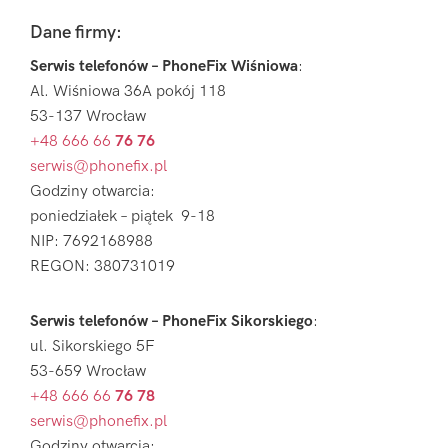
Pierwszy
Sidebar
Footer
Dane firmy:
Serwis telefonów – PhoneFix Wiśniowa
:
Al. Wiśniowa 36A pokój 118
53-137 Wrocław
+48 666 66
76 76
serwis@phonefix.pl
Godziny otwarcia:
poniedziałek – piątek 9-18
NIP: 7692168988
REGON: 380731019
Serwis telefonów – PhoneFix Sikorskiego
:
ul. Sikorskiego 5F
53-659 Wrocław
+48 666 66
76 78
serwis@phonefix.pl
Godziny otwarcia: