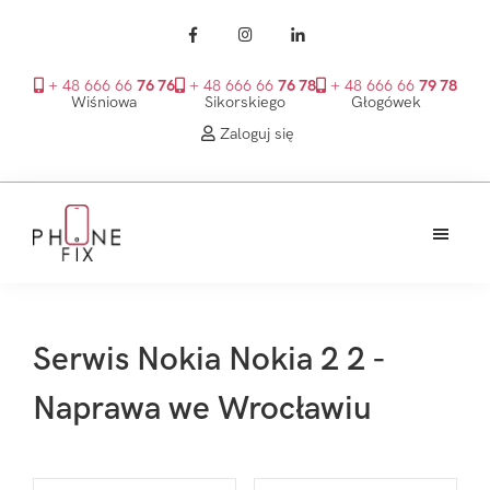
+ 48 666 66
76 76
+ 48 666 66
76 78
+ 48 666 66
79 78
Wiśniowa
Sikorskiego
Głogówek
Zaloguj się
Przejdź
Przejdź
Przejdź
do
do
do
treści
głównego
stopki
PhoneFix
paska
bocznego
Serwis Nokia Nokia 2 2 -
Naprawa we Wrocławiu