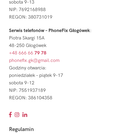
sobota 9-13
NIP: 7692168988
REGON: 380731019
Serwis telefonów – PhoneFix Głogówek
:
Piotra Skargi 15A
48-250 Głogówek
+48 666 66
79 78
phonefix.gk@gmail.com
Godziny otwarcia:
poniedziałek – piątek 9-17
sobota 9-12
NIP: 7551937189
REGON: 386104358
Regulamin