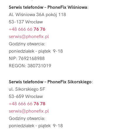
Serwis telefonów – PhoneFix Wiśniowa
:
Al. Wiśniowa 36A pokój 118
53-137 Wrocław
+48 666 66
76 76
serwis@phonefix.pl
Godziny otwarcia:
poniedziałek – piątek 9-18
NIP: 7692168988
REGON: 380731019
Serwis telefonów – PhoneFix Sikorskiego
:
ul. Sikorskiego 5F
53-659 Wrocław
+48 666 66
76 78
serwis@phonefix.pl
Godziny otwarcia:
poniedziałek – piątek 9-18