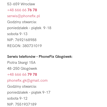
53-659 Wrocław
+48 666 66
76 78
serwis@phonefix.pl
Godziny otwarcia:
poniedziałek – piątek 9-18
sobota 9-13
NIP: 7692168988
REGON: 380731019
Serwis telefonów – PhoneFix Głogówek
:
Piotra Skargi 15A
48-250 Głogówek
+48 666 66
79 78
phonefix.gk@gmail.com
Godziny otwarcia:
poniedziałek – piątek 9-17
sobota 9-12
NIP: 7551937189