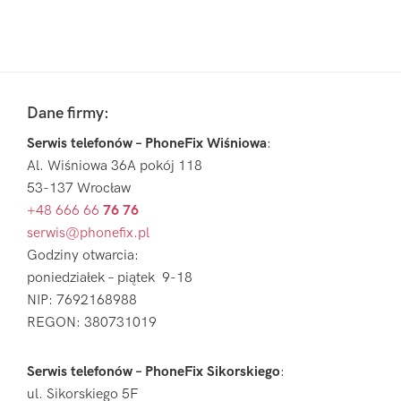
Pierwszy
Sidebar
Footer
Dane firmy:
Serwis telefonów – PhoneFix Wiśniowa
:
Al. Wiśniowa 36A pokój 118
53-137 Wrocław
+48 666 66
76 76
serwis@phonefix.pl
Godziny otwarcia:
poniedziałek – piątek 9-18
NIP: 7692168988
REGON: 380731019
Serwis telefonów – PhoneFix Sikorskiego
:
ul. Sikorskiego 5F