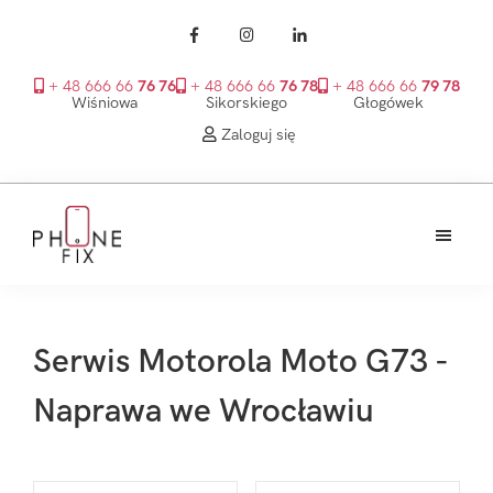
+ 48 666 66
76 76
+ 48 666 66
76 78
+ 48 666 66
79 78
Wiśniowa
Sikorskiego
Głogówek
Zaloguj się
Przejdź
Przejdź
Przejdź
do
do
do
treści
głównego
stopki
PhoneFix
paska
bocznego
Serwis Motorola Moto G73 -
Naprawa we Wrocławiu