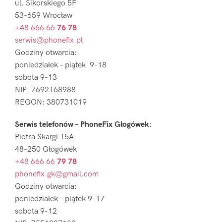
ul. Sikorskiego 5F
53-659 Wrocław
+48 666 66
76 78
serwis@phonefix.pl
Godziny otwarcia:
poniedziałek – piątek 9-18
sobota 9-13
NIP: 7692168988
REGON: 380731019
Serwis telefonów – PhoneFix Głogówek
:
Piotra Skargi 15A
48-250 Głogówek
+48 666 66
79 78
phonefix.gk@gmail.com
Godziny otwarcia:
poniedziałek – piątek 9-17
sobota 9-12