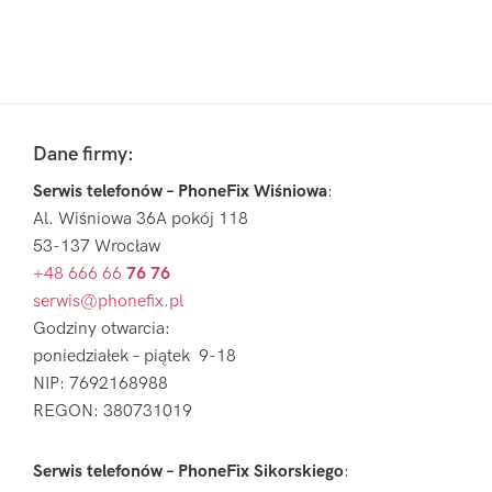
Pierwszy
Sidebar
Footer
Dane firmy:
Serwis telefonów – PhoneFix Wiśniowa
:
Al. Wiśniowa 36A pokój 118
53-137 Wrocław
+48 666 66
76 76
serwis@phonefix.pl
Godziny otwarcia:
poniedziałek – piątek 9-18
NIP: 7692168988
REGON: 380731019
Serwis telefonów – PhoneFix Sikorskiego
: