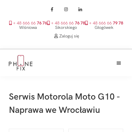
+ 48 666 66
76 76
+ 48 666 66
76 78
+ 48 666 66
79 78
Wiśniowa
Sikorskiego
Głogówek
Zaloguj się
Przejdź
Przejdź
Przejdź
do
do
do
treści
głównego
stopki
PhoneFix
paska
bocznego
Serwis Motorola Moto G10 -
Naprawa we Wrocławiu