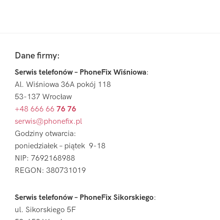
Pierwszy
Sidebar
Footer
Dane firmy:
Serwis telefonów – PhoneFix Wiśniowa
:
Al. Wiśniowa 36A pokój 118
53-137 Wrocław
+48 666 66
76 76
serwis@phonefix.pl
Godziny otwarcia:
poniedziałek – piątek 9-18
NIP: 7692168988
REGON: 380731019
Serwis telefonów – PhoneFix Sikorskiego
:
ul. Sikorskiego 5F