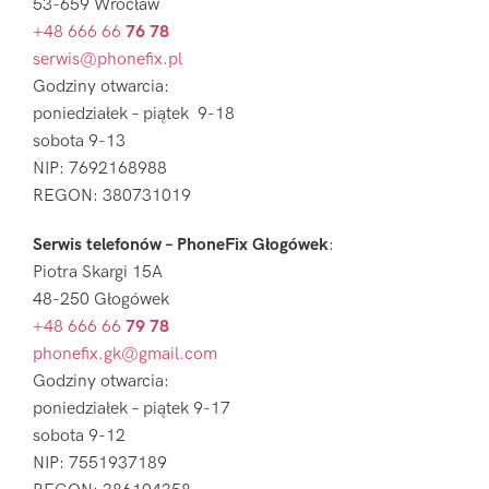
53-659 Wrocław
+48 666 66
76 78
serwis@phonefix.pl
Godziny otwarcia:
poniedziałek – piątek 9-18
sobota 9-13
NIP: 7692168988
REGON: 380731019
Serwis telefonów – PhoneFix Głogówek
:
Piotra Skargi 15A
48-250 Głogówek
+48 666 66
79 78
phonefix.gk@gmail.com
Godziny otwarcia:
poniedziałek – piątek 9-17
sobota 9-12
NIP: 7551937189