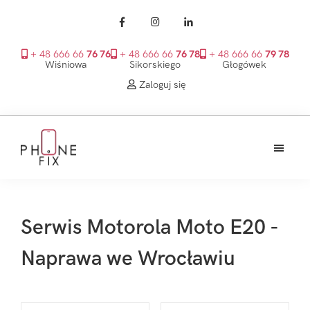
+ 48 666 66
76 76
+ 48 666 66
76 78
+ 48 666 66
79 78
Wiśniowa
Sikorskiego
Głogówek
Zaloguj się
Przejdź
Przejdź
Przejdź
do
do
do
treści
głównego
stopki
PhoneFix
paska
bocznego
Serwis Motorola Moto E20 -
Naprawa we Wrocławiu