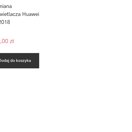
iana
wietlacza Huawei
2018
,00
zł
Dodaj do koszyka
Pierwszy
Sidebar