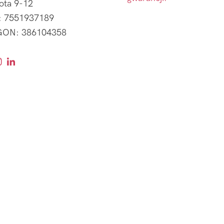
ota 9-12
: 7551937189
ON: 386104358