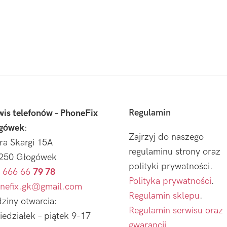
Regulamin
wis telefonów – PhoneFix
gówek
:
Zajrzyj do naszego
tra Skargi 15A
regulaminu strony oraz
250 Głogówek
polityki prywatności.
 666 66
79 78
Polityka prywatności
.
nefix.gk@gmail.com
Regulamin sklepu
.
ziny otwarcia:
Regulamin serwisu oraz
iedziałek – piątek 9-17
gwarancji.