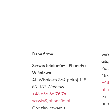
Footer
Dane firmy:
Ser
Gło
Serwis telefonów – PhoneFix
Pio
Wiśniowa
:
48-
Al. Wiśniowa 36A pokój 118
+48
53-137 Wrocław
pho
+48 666 66
76 76
God
serwis@phonefix.pl
pon
Godziny otwarcia: