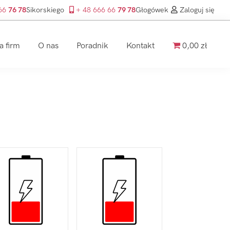
 66
76 78
Sikorskiego
+ 48 666 66
79 78
Głogówek
Zaloguj się
a firm
O nas
Poradnik
Kontakt
0,00 zł