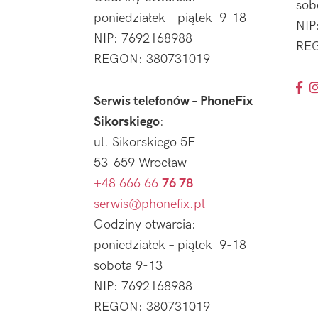
sob
poniedziałek – piątek 9-18
NIP
NIP: 7692168988
REG
REGON: 380731019
Serwis telefonów – PhoneFix
Sikorskiego
:
ul. Sikorskiego 5F
53-659 Wrocław
+48 666 66
76 78
serwis@phonefix.pl
Godziny otwarcia:
poniedziałek – piątek 9-18
sobota 9-13
NIP: 7692168988
REGON: 380731019