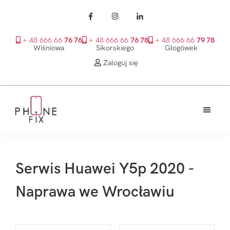
+ 48 666 66
76 76
+ 48 666 66
76 78
+ 48 666 66
79 78
Wiśniowa
Sikorskiego
Głogówek
Zaloguj się
Przejdź
Przejdź
Przejdź
do
do
do
treści
głównego
stopki
PhoneFix
paska
bocznego
Serwis Huawei Y5p 2020 -
Naprawa we Wrocławiu