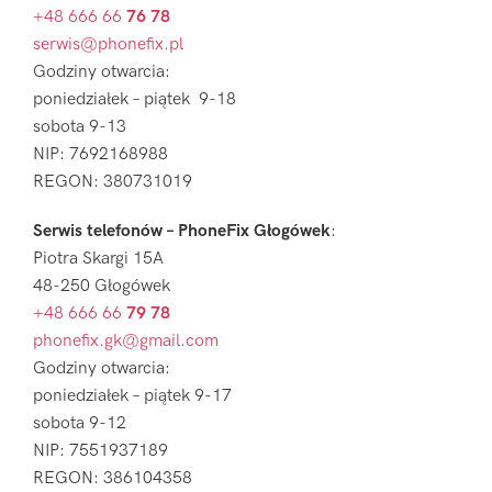
+48 666 66
76 78
serwis@phonefix.pl
Godziny otwarcia:
poniedziałek – piątek 9-18
sobota 9-13
NIP: 7692168988
REGON: 380731019
Serwis telefonów – PhoneFix Głogówek
:
Piotra Skargi 15A
48-250 Głogówek
+48 666 66
79 78
phonefix.gk@gmail.com
Godziny otwarcia:
poniedziałek – piątek 9-17
sobota 9-12
NIP: 7551937189
REGON: 386104358