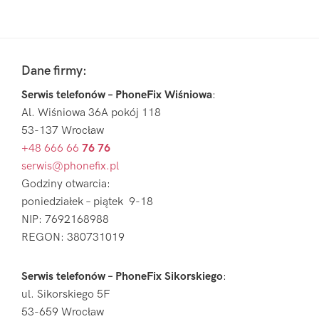
Pierwszy
Sidebar
Footer
Dane firmy:
Serwis telefonów – PhoneFix Wiśniowa
:
Al. Wiśniowa 36A pokój 118
53-137 Wrocław
+48 666 66
76 76
serwis@phonefix.pl
Godziny otwarcia:
poniedziałek – piątek 9-18
NIP: 7692168988
REGON: 380731019
Serwis telefonów – PhoneFix Sikorskiego
:
ul. Sikorskiego 5F
53-659 Wrocław