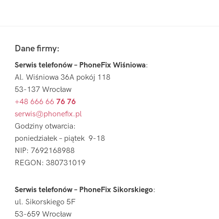
Pierwszy
Sidebar
Footer
Dane firmy:
Serwis telefonów – PhoneFix Wiśniowa
:
Al. Wiśniowa 36A pokój 118
53-137 Wrocław
+48 666 66
76 76
serwis@phonefix.pl
Godziny otwarcia:
poniedziałek – piątek 9-18
NIP: 7692168988
REGON: 380731019
Serwis telefonów – PhoneFix Sikorskiego
:
ul. Sikorskiego 5F
53-659 Wrocław