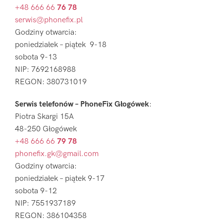
+48 666 66
76 78
serwis@phonefix.pl
Godziny otwarcia:
poniedziałek – piątek 9-18
sobota 9-13
NIP: 7692168988
REGON: 380731019
Serwis telefonów – PhoneFix Głogówek
:
Piotra Skargi 15A
48-250 Głogówek
+48 666 66
79 78
phonefix.gk@gmail.com
Godziny otwarcia:
poniedziałek – piątek 9-17
sobota 9-12
NIP: 7551937189
REGON: 386104358