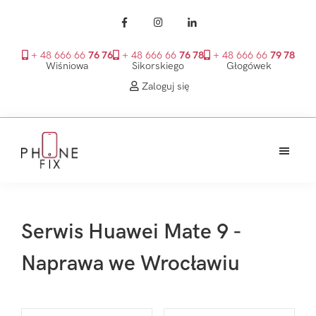
+ 48 666 66
76 76
+ 48 666 66
76 78
+ 48 666 66
79 78
Wiśniowa
Sikorskiego
Głogówek
Zaloguj się
Przejdź
Przejdź
Przejdź
do
do
do
treści
głównego
stopki
PhoneFix
paska
bocznego
Serwis Huawei Mate 9 -
Naprawa we Wrocławiu