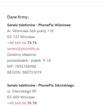
Pierwszy
Sidebar
Footer
Dane firmy:
Serwis telefonów – PhoneFix Wiśniowa
:
Al. Wiśniowa 36A pokój 118
53-137 Wrocław
+48 666 66
76 76
serwis@phonefix.pl
Godziny otwarcia:
poniedziałek – piątek 9-18
NIP: 7692168988
REGON: 380731019
Serwis telefonów – PhoneFix Sikorskiego
:
ul. Sikorskiego 5F
53-659 Wrocław
+48 666 66
76 78