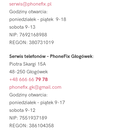
serwis@phonefix.pl
Godziny otwarcia:
poniedziałek – piątek 9-18
sobota 9-13
NIP: 7692168988
REGON: 380731019
Serwis telefonów – PhoneFix Głogówek
:
Piotra Skargi 15A
48-250 Głogówek
+48 666 66
79 78
phonefix.gk@gmail.com
Godziny otwarcia:
poniedziałek – piątek 9-17
sobota 9-12
NIP: 7551937189
REGON: 386104358