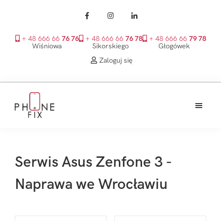
+ 48 666 66
76 76
+ 48 666 66
76 78
+ 48 666 66
79 78
Wiśniowa
Sikorskiego
Głogówek
Zaloguj się
Przejdź
Przejdź
Przejdź
do
do
do
treści
głównego
stopki
PhoneFix
paska
bocznego
Serwis Asus Zenfone 3 -
Naprawa we Wrocławiu