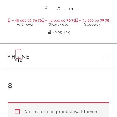
+ 48 666 66
76 76
+ 48 666 66
76 78
+ 48 666 66
79 78
Wiśniowa
Sikorskiego
Głogówek
Zaloguj się
Przejdź
Przejdź
Przejdź
do
do
do
treści
głównego
stopki
PhoneFix
paska
bocznego
8
Nie znaleziono produktów, których