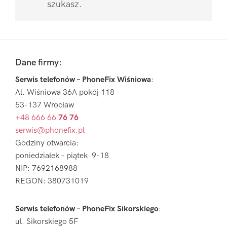
szukasz.
Pierwszy
Sidebar
Footer
Dane firmy:
Serwis telefonów – PhoneFix Wiśniowa
:
Al. Wiśniowa 36A pokój 118
53-137 Wrocław
+48 666 66
76 76
serwis@phonefix.pl
Godziny otwarcia:
poniedziałek – piątek 9-18
NIP: 7692168988
REGON: 380731019
Serwis telefonów – PhoneFix Sikorskiego
:
ul. Sikorskiego 5F