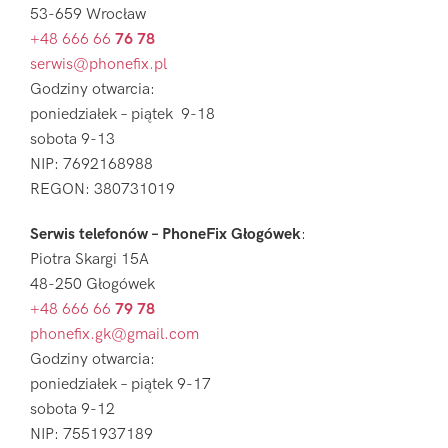
53-659 Wrocław
+48 666 66
76 78
serwis@phonefix.pl
Godziny otwarcia:
poniedziałek – piątek 9-18
sobota 9-13
NIP: 7692168988
REGON: 380731019
Serwis telefonów – PhoneFix Głogówek
:
Piotra Skargi 15A
48-250 Głogówek
+48 666 66
79 78
phonefix.gk@gmail.com
Godziny otwarcia:
poniedziałek – piątek 9-17
sobota 9-12
NIP: 7551937189