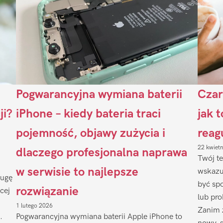
Pogwarancyjna wymiana baterii
Czar
ji?
iPhone – kiedy bateria traci
jak 
pojemność, objawy zużycia i
reag
22 kwiet
dlaczego profesjonalna naprawa
Twój te
w serwisie to najlepsze
wskazu
ługę
być sp
rozwiązanie
cej
lub pr
1 lutego 2026
Zanim 
.
Pogwarancyjna wymiana baterii Apple iPhone to