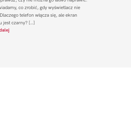
sprawdź, czy nie można go łatwo naprawić.
iadamy, co zrobić, gdy wyświetlacz nie
 Dlaczego telefon włącza się, ale ekran
u jest czarny? […]
dalej