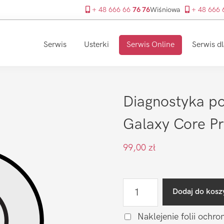
+ 48 666 66
76 76
Wiśniowa
+ 48 666
Serwis
Usterki
Serwis Online
Serwis dl
Diagnostyka p
Galaxy Core P
99,00
zł
ilość
Dodaj do kosz
Diagnostyka
po
Naklejenie folii ochro