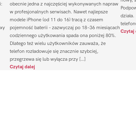
nowy, 
i:
obecnie jedna z najczęściej wykonywanych napraw
Podpow
w profesjonalnych serwisach. Nawet najlepsze
działa.
modele iPhone (od 11 do 16) tracą z czasem
telefon
axy
pojemność baterii – zazwyczaj po 18–36 miesiącach
Czytaj 
codziennego użytkowania spada ona poniżej 80%.
Dlatego też wielu użytkowników zauważa, że
telefon rozładowuje się znacznie szybciej,
przegrzewa się lub wyłącza przy […]
Czytaj dalej