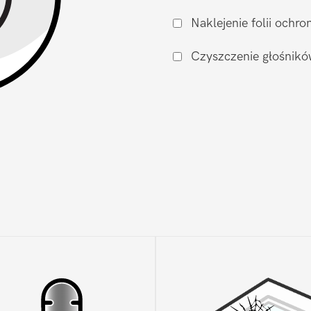
zalaniu
Naklejenie folii och
Samsung
Galaxy
Czyszczenie głośnikó
Core
Prime