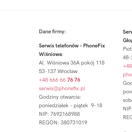
Footer
Dane firmy:
Ser
Gło
Serwis telefonów – PhoneFix
Pio
Wiśniowa
:
48-
Al. Wiśniowa 36A pokój 118
+48
53-137 Wrocław
pho
+48 666 66
76 76
God
serwis@phonefix.pl
pon
Godziny otwarcia:
sob
poniedziałek – piątek 9-18
NIP
NIP: 7692168988
REG
REGON: 380731019