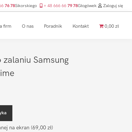
 66
76 78
Sikorskiego
+ 48 666 66
79 78
Głogówek
Zaloguj się
a firm
O nas
Poradnik
Kontakt
0,00 zł
o zalaniu Samsung
rime
yka
nnej na ekran
(69,00 zł)