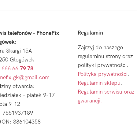
Regulamin
wis telefonów – PhoneFix
gówek
:
Zajrzyj do naszego
tra Skargi 15A
regulaminu strony oraz
250 Głogówek
polityki prywatności.
 666 66
79 78
Polityka prywatności
.
nefix.gk@gmail.com
Regulamin sklepu
.
ziny otwarcia:
Regulamin serwisu oraz
iedziałek – piątek 9-17
gwarancji.
ota 9-12
: 7551937189
ON: 386104358