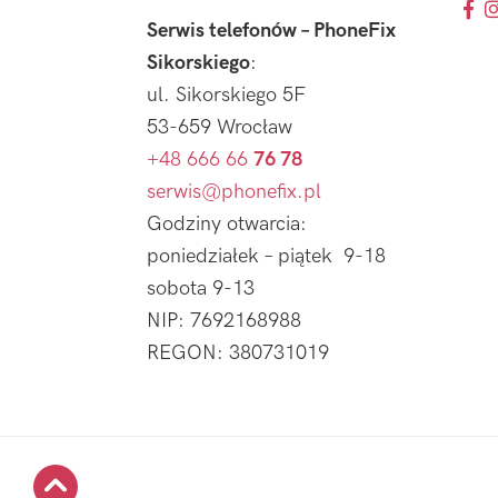
Serwis telefonów – PhoneFix
Sikorskiego
:
ul. Sikorskiego 5F
53-659 Wrocław
+48 666 66
76 78
serwis@phonefix.pl
Godziny otwarcia:
poniedziałek – piątek 9-18
sobota 9-13
NIP: 7692168988
REGON: 380731019